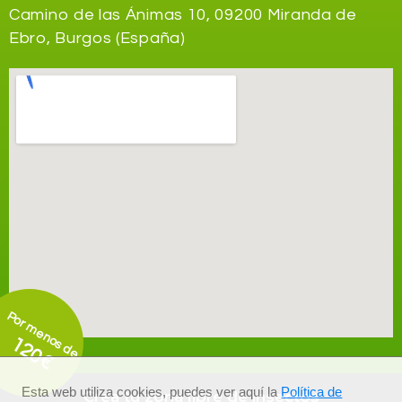
Camino de las Ánimas 10, 09200 Miranda de
Ebro, Burgos (España)
Por menos de
120€
Esta web utiliza cookies, puedes ver aquí la
Política de
Crea tu zona libre de insectos